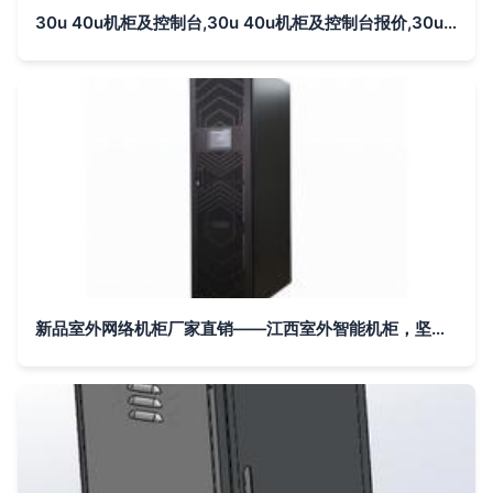
30u 40u机柜及控制台,30u 40u机柜及控制台报价,30u 40u机柜及控制台怎么样 it168产品报价
新品室外网络机柜厂家直销——江西室外智能机柜，坚固耐用之选