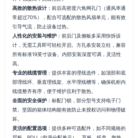
高效的散热设计
：前后高密度六角网孔门（通风率通
常超过70%），配合可选配的散热风扇单元，能有效
引导气流，防止设备过热。
人性化的安装与维护
：前后门及侧板多采用快拆设
计，无需工具即可轻松开启。方孔条安装立柱，兼容
所有标准19英寸设备。内部安装深度可调，灵活性
高。
专业的线缆管理
：提供丰富的理线选件，如顶部和底
部理线环、垂直理线架、水平理线槽等，确保机柜内
线缆整齐有序，便于维护且利于散热。
全面的安全保护
：标配门锁，部分型号支持电子门
禁。坚固的箱体结构能有效防止未授权访问和物理破
坏。
灵活的配置选项
：提供多种可选配件，如不同规格的
层板、PDU（电源分配单元）、盲板、托盘、散热